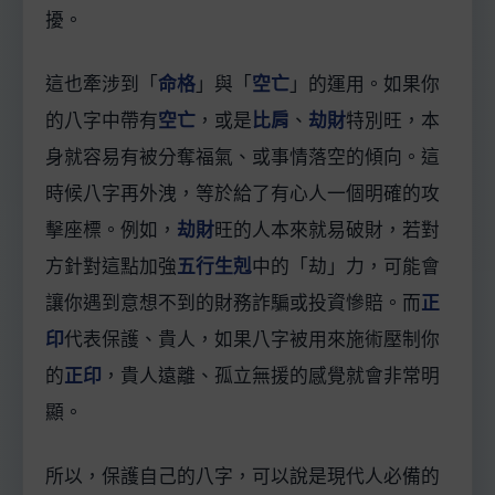
擾。
這也牽涉到「
命格
」與「
空亡
」的運用。如果你
的八字中帶有
空亡
，或是
比肩
、
劫財
特別旺，本
身就容易有被分奪福氣、或事情落空的傾向。這
時候八字再外洩，等於給了有心人一個明確的攻
擊座標。例如，
劫財
旺的人本來就易破財，若對
方針對這點加強
五行生剋
中的「劫」力，可能會
讓你遇到意想不到的財務詐騙或投資慘賠。而
正
印
代表保護、貴人，如果八字被用來施術壓制你
的
正印
，貴人遠離、孤立無援的感覺就會非常明
顯。
所以，保護自己的八字，可以說是現代人必備的