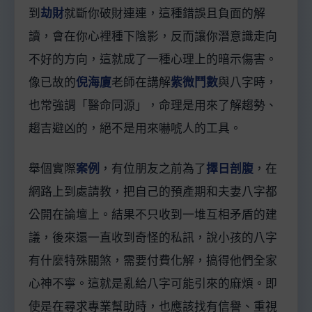
到
劫財
就斷你破財連連，這種錯誤且負面的解
讀，會在你心裡種下陰影，反而讓你潛意識走向
不好的方向，這就成了一種心理上的暗示傷害。
像已故的
倪海廈
老師在講解
紫微鬥數
與八字時，
也常強調「醫命同源」，命理是用來了解趨勢、
趨吉避凶的，絕不是用來嚇唬人的工具。
舉個實際
案例
，有位朋友之前為了
擇日剖腹
，在
網路上到處請教，把自己的預產期和夫妻八字都
公開在論壇上。結果不只收到一堆互相矛盾的建
議，後來還一直收到奇怪的私訊，說小孩的八字
有什麼特殊關煞，需要付費化解，搞得他們全家
心神不寧。這就是亂給八字可能引來的麻煩。即
使是在尋求專業幫助時，也應該找有信譽、重視