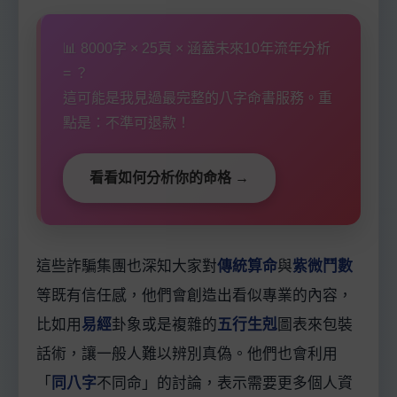
📊 8000字 × 25頁 × 涵蓋未來10年流年分析
= ？
這可能是我見過最完整的八字命書服務。重
點是：不準可退款！
看看如何分析你的命格 →
這些詐騙集團也深知大家對
傳統算命
與
紫微鬥數
等既有信任感，他們會創造出看似專業的內容，
比如用
易經
卦象或是複雜的
五行生剋
圖表來包裝
話術，讓一般人難以辨別真偽。他們也會利用
「
同八字
不同命」的討論，表示需要更多個人資