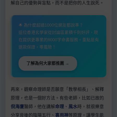
解自己的優勢與盲點，而不是把你的人生說死。
🌟 為什麼超過1000位網友都說準？
這位香港玄學家從討論區累積千則好評，現
在提供更專業的8000字命書服務。重點是有
退款保證，零風險！
了解為何大家都推薦 →
再來，觀察命理師是否願意「教學相長」、解釋
原理，也是一個好方法。有些老師，比如已故的
倪海廈
醫師，他在講解
命理
、
風水
時，就很樂意
分享背後的陰陽五行、
喜用神
等原理，讓學生能