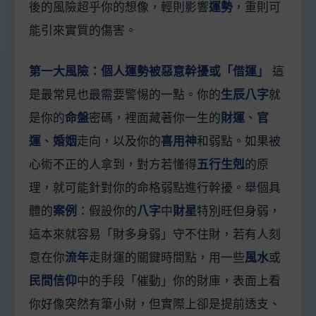
後的風險超乎你的想像，輕則影響
運勢
，重則可
能引來實質的傷害。
第一大風險：個人運勢被惡意幹擾或「借運」
這
是最常見也最需要警惕的一點。你的
生辰八字
就
是你的
命盤
密碼，裡面藏著你一生的
財運
、
官
運
、
婚姻
走向，以及你的
喜用神
和弱點。如果被
心術不正的人拿到，對方若懂得
五行生剋
的原
理，就可能針對你的命格弱點進行幹擾。舉個具
體的
案例
：假設你的
八字
中
財星
特別旺但身弱，
這本來就容易「財多身弱」守不住財，若有人刻
意在你
流年
走財運的關鍵時間點，用一些
風水
或
民間信仰
中的手段「催動」你的財庫，表面上看
你好像突然有筆小財，但實際上卻是提前透支、