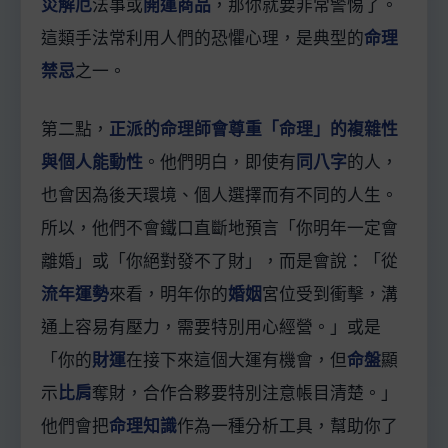
災解厄
法事或
開運商品
，那你就要非常警惕了。
這類手法常利用人們的恐懼心理，是典型的
命理
禁忌
之一。
第二點，
正派的命理師會尊重「命理」的複雜性
與個人能動性
。他們明白，即使有
同八字
的人，
也會因為後天環境、個人選擇而有不同的人生。
所以，他們不會鐵口直斷地預言「你明年一定會
離婚」或「你絕對發不了財」，而是會說：「從
流年運勢
來看，明年你的
婚姻
宮位受到衝擊，溝
通上容易有壓力，需要特別用心經營。」或是
「你的
財運
在接下來這個大運有機會，但
命盤
顯
示
比肩
奪財，合作合夥要特別注意帳目清楚。」
他們會把
命理知識
作為一種分析工具，幫助你了