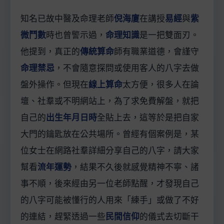
知名已故中醫及命理老師
倪海廈
在講授
易經
與
紫
微鬥數
時也曾警示過，
命理知識
是一把雙面刃。
他提到，真正的
傳統算命
師有職業道德，會謹守
命理禁忌
，不會隨意探問或使用客人的八字去做
盤外操作。但現在
線上算命
太方便，很多人在論
壇、社羣或不明網站上，為了求免費解盤，就把
自己的
出生年月日時
全貼上去，這等於是把自家
大門的鑰匙放在公共場所。曾經有個案例是，某
位女士在網路社羣詳細分享自己的八字，請大家
幫看
流年運勢
，結果不久後就感覺精神不寧、諸
事不順，後來經由另一位老師點醒，才發現自己
的八字可能被懂行的人用來「練手」或做了不好
的連結，趕緊透過一些
民間信仰
的儀式去切斷干