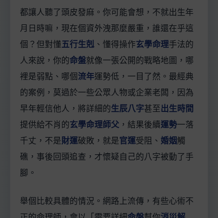
都讓人聽了頭皮發麻。你可能會想，不就出生年
月日時嘛，現在個資外洩那麼嚴重，誰還在乎這
個？但對懂
五行生剋
、懂得操作
玄學命理
手法的
人來說，你的
命盤
就像一張公開的戰略地圖，哪
裡是弱點、哪個
流年
運勢低，一目了然。最經典
的案例，莫過於一些公眾人物或企業老闆，因為
早年輕信他人，將詳細的
生辰八字
甚至
出生時間
提供給不肖的
玄學命理師父
，結果後續
運勢
一落
千丈，不是
財運
破敗，就是
官運
受阻、
婚姻
觸
礁，事後回頭追查，才懷疑自己的八字被動了手
腳。
舉個比較具體的情況。網路上流傳，有些心術不
正的命理師，會以「需要詳細
命盤
幫你
消災解