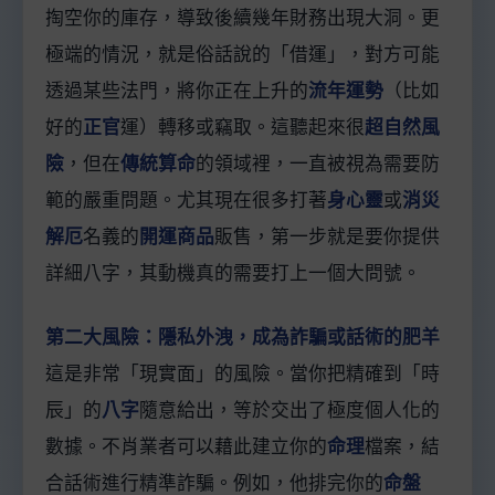
掏空你的庫存，導致後續幾年財務出現大洞。更
極端的情況，就是俗話說的「借運」，對方可能
透過某些法門，將你正在上升的
流年運勢
（比如
好的
正官
運）轉移或竊取。這聽起來很
超自然風
險
，但在
傳統算命
的領域裡，一直被視為需要防
範的嚴重問題。尤其現在很多打著
身心靈
或
消災
解厄
名義的
開運商品
販售，第一步就是要你提供
詳細八字，其動機真的需要打上一個大問號。
第二大風險：隱私外洩，成為詐騙或話術的肥羊
這是非常「現實面」的風險。當你把精確到「時
辰」的
八字
隨意給出，等於交出了極度個人化的
數據。不肖業者可以藉此建立你的
命理
檔案，結
合話術進行精準詐騙。例如，他排完你的
命盤