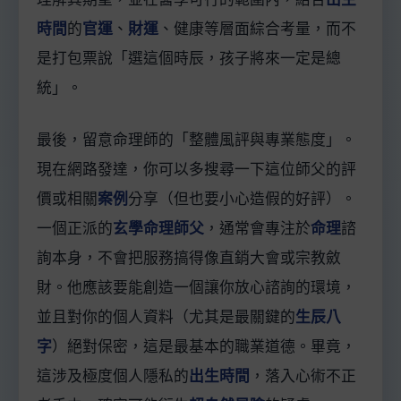
時間
的
官運
、
財運
、健康等層面綜合考量，而不
是打包票說「選這個時辰，孩子將來一定是總
統」。
最後，留意命理師的「整體風評與專業態度」。
現在網路發達，你可以多搜尋一下這位師父的評
價或相關
案例
分享（但也要小心造假的好評）。
一個正派的
玄學命理師父
，通常會專注於
命理
諮
詢本身，不會把服務搞得像直銷大會或宗教斂
財。他應該要能創造一個讓你放心諮詢的環境，
並且對你的個人資料（尤其是最關鍵的
生辰八
字
）絕對保密，這是最基本的職業道德。畢竟，
這涉及極度個人隱私的
出生時間
，落入心術不正