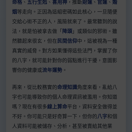
命格
、
五行生剋
、
喜用神
，推斷
財運
、
官運
、
婚
姻
等走向。正因為這組密碼如此核心，一旦隨便
交給心術不正的人，風險就來了。最常聽到的說
法，就是怕被拿去做「
降頭
」或類似的邪術。雖
然聽起來很玄，但在
民間信仰
中，這被視為一種
真實的威脅。對方如果懂得這些法門，掌握了你
的八字，就可能針對你的弱點進行干擾，意圖影
響你的健康或
流年運勢
。
再來，從比較務實的
命理知識
角度來看，亂給八
字也可能導致你的個人命理資訊被濫用。你知道
嗎？現在有很多
線上算命
平台，資料安全做得並
不好。你可能只是好奇算一下，但你的
八字
和個
人資料可能被儲存、分析，甚至被賣給其他業