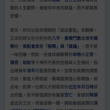
慧的人生顧問，會給你中肯的建議，而不是製造
恐懼。
首先，你可以從命理師的「談話重點」來觀察。
正派的師父在分析你的
八字
、
紫微鬥數
或
流年運
勢
時，
焦點會放在「解釋」與「建議」
，而不是
一味恐嚇。例如，他會詳細解釋你
命格
中
正官
、
傷官
、
劫財
等十神所代表的性格與人生傾向，指
出哪幾年
流年
可能遇到關卡，並提供具體的調整
方向，像是人際相處、職場選擇或心態轉換。相
反地，如果一位師父才剛看到你
出生年月日時
排
出的盤，就不斷強調你有嚴重
空亡
、會遇到
降頭
或血光之災，然後話鋒一轉，開始推銷高價的
消