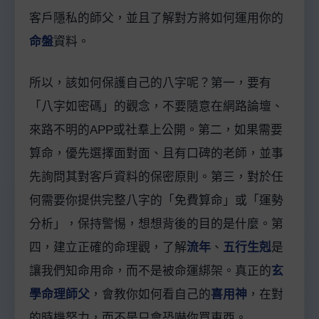
客戶隱私的師父，並且了解對方將如何運用你的
命盤
資料。
所以，該如何保護自己的八字呢？第一，要有
「八字如密碼」的觀念，不要隨意在網路論壇、
來路不明的APP或社羣上公開。第二，如果需要
算命，優先選擇面對面、且有口碑的老師，並事
先詢問其對客戶資料的保密原則。第三，對於任
何需要你提供完整八字的「免費算命」或「運勢
分析」，保持警惕，想想背後的目的是什麼。第
四，建立正確的命理觀，了解
流年
、
五行生剋
是
讓我們知命用命，而不是被命運綁架。真正的
玄
學命理師父
，會教你如何看自己的
喜用神
，在對
的時機努力，而不是只會恐嚇你買東西。