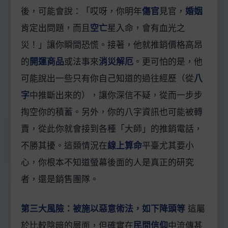
後，可能會說：「哎呀，你明年
傷官
見官，
婚姻
肯定出問題，而且
空亡
星入命，會有血光之
災！」讓你瞬間恐慌。接著，他就推銷價格高昂
的
開運商品
或法事來
消災解厄
。更可怕的是，他
可能說出一些只有你自己知道的過往經歷（從
八
字
中推斷出來的），讓你深信不疑，從而一步步
掏空你的積蓄。另外，你的八字資訊也可能被轉
賣，從此你就會接到各種「大師」的推銷電話，
不勝其擾。這類情況在
線上算命
平臺尤其要小
心，你根本不知道螢幕後面的人是真正的研究
者，還是銷售團隊。
第三大風險：被施以惡意術法，如下降頭等
這屬
於比較陰暗的層面，但確實在
民間信仰
中流傳甚