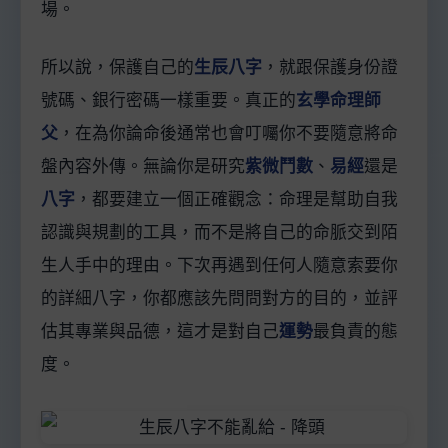
場。
所以說，保護自己的
生辰八字
，就跟保護身份證
號碼、銀行密碼一樣重要。真正的
玄學命理師
父
，在為你論命後通常也會叮囑你不要隨意將命
盤內容外傳。無論你是研究
紫微鬥數
、
易經
還是
八字
，都要建立一個正確觀念：命理是幫助自我
認識與規劃的工具，而不是將自己的命脈交到陌
生人手中的理由。下次再遇到任何人隨意索要你
的詳細八字，你都應該先問問對方的目的，並評
估其專業與品德，這才是對自己
運勢
最負責的態
度。