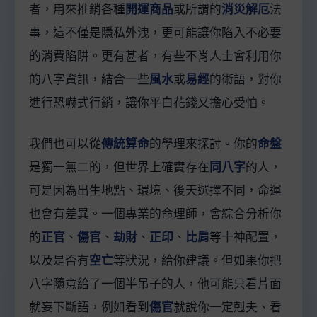
者，用來推銷各種
開運商品
或所謂的
消災解厄
法
事，這不僅是隱私外洩，更可能讓你陷入不必要
的消費陷阱。更有甚者，有些不肖人士會利用你
的八字資訊，結合一些
風水
或
易經
的術語，對你
進行恐嚇式行銷，讓你平白花錢又擔心受怕。
我們也可以從
傳統算命
的學理來探討。你的
命盤
是獨一無二的，但世界上確實存在
同八字
的人，
可是因為出生地點、環境、後天選擇不同，命運
也會有差異。一個專業的命理師，會綜合分析你
的
正官
、
傷官
、
劫財
、
正印
、
比肩
等十神配置，
以及是否有
空亡
等狀況，給你建議。但如果你把
八字隨意給了一個半吊子的人，他可能只看片面
就妄下斷語，例如看到
傷官
就說你一定剋夫、看