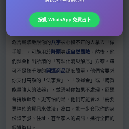
最快3小時得到答案
接下來，就是詐騙的核心階段了。取得信任後，
他們會進一步恐嚇你，說從你的
命盤
看到更嚴重
按此 WhatsApp 免費占卜
的問題，例如「
傷官
見官，
官運
有損，恐惹上官
非」或是「夫妻宮受衝，
婚姻
亮紅燈」，甚至會
危言聳聽地說你的
八字
被心術不正的人拿去「做
手腳」，可能用於
降頭
等
超自然風險
。然後，他
們就會推出所謂的「客製化消災解厄」方案。這
可不是幾千塊的
開運商品
那麼簡單，他們會要求
你支付高額的「法事費」、「改運金」或「購買
能量強大的法器」，並恐嚇你如果不處理，厄運
會持續纏身。更可怕的是，他們可能會以「需要
更精確的資訊來做法」為由，進一步套取你的身
份證字號、住址、甚至家人的資訊，進行全面的
個資盜用。