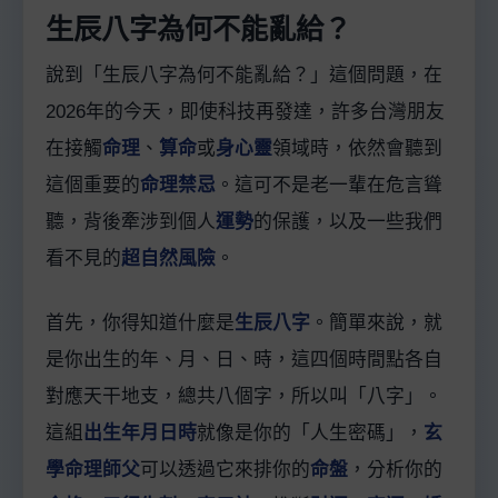
生辰八字為何不能亂給？
說到「生辰八字為何不能亂給？」這個問題，在
2026年的今天，即使科技再發達，許多台灣朋友
在接觸
命理
、
算命
或
身心靈
領域時，依然會聽到
這個重要的
命理禁忌
。這可不是老一輩在危言聳
聽，背後牽涉到個人
運勢
的保護，以及一些我們
看不見的
超自然風險
。
首先，你得知道什麼是
生辰八字
。簡單來說，就
是你出生的年、月、日、時，這四個時間點各自
對應天干地支，總共八個字，所以叫「八字」。
這組
出生年月日時
就像是你的「人生密碼」，
玄
學命理師父
可以透過它來排你的
命盤
，分析你的