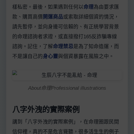
樣私密。最後，如果遇到任何以
命理
為由要求匯
款、購買高價
開運商品
或索取詳細個資的情況，
請先暫停，並向身邊可信賴的、有正統學習背景
的命理諮詢者求證，或直接撥打165反詐騙專線
諮詢。記住，了解
命理禁忌
是為了知命造運，而
不是讓自己的
身心靈
與個資暴露在風險之中。
About命理Professional illustrations
八字外洩的實際案例
講到「八字外洩的實際案例」，在命理圈跟民間
信仰裡，真的不是危言聳聽，很多活生生的例子