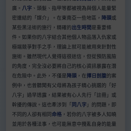
廣。
八字
、頭髮、指甲等都被視為與個人能量緊
密連結的「媒介」。在東南亞一些地區，
降頭
或
某些黑法術的施行，精確的
出生時間
是重要條
件。如果你的八字結合其他個人物品落入仇家或
極端競爭對手之手，理論上就可能被用來針對性
施術。雖然現代人覺得這很迷信，但從預防風險
的角度，完全沒必要將自己的核心資訊暴露在潛
在危險中。此外，不僅是
降頭
，在
擇日剖腹
的案
例中，也曾聽聞有父母將為孩子精心挑選的「好
八字」過早透露，結果被有心人先行「註冊」或
幹擾的傳說。這也牽涉到「
同八字
」的問題，即
不同的人卻有相同
命格
，若你的八字被多人知曉
並用於各種法事，也可能無意中攪亂自身的能量