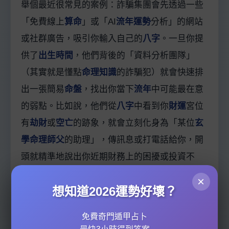
舉個最近很常見的案例：詐騙集團會先透過一些
「免費線上
算命
」或「AI
流年運勢
分析」的網站
或社群廣告，吸引你輸入自己的
八字
。一旦你提
供了
出生時間
，他們背後的「資料分析團隊」
（其實就是懂點
命理知識
的詐騙犯）就會快速排
出一張簡易
命盤
，找出你當下
流年
中可能最在意
的弱點。比如說，他們從
八字
中看到你
財運
宮位
有
劫財
或
空亡
的跡象，就會立刻化身為「某位
玄
學命理師父
的助理」，傳訊息或打電話給你，開
頭就精準地說出你近期財務上的困擾或投資不
順，讓你瞬間覺得「哇，這老師好準！」。這種
×
想知道2026運勢好壞？
利用
命格
特徵取得初步信任的手法，在2026年變
得非常普遍。
免費奇門遁甲占卜