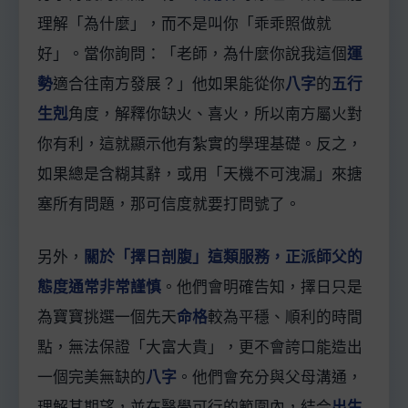
理解「為什麼」，而不是叫你「乖乖照做就
好」。當你詢問：「老師，為什麼你說我這個
運
勢
適合往南方發展？」他如果能從你
八字
的
五行
生剋
角度，解釋你缺火、喜火，所以南方屬火對
你有利，這就顯示他有紮實的學理基礎。反之，
如果總是含糊其辭，或用「天機不可洩漏」來搪
塞所有問題，那可信度就要打問號了。
另外，
關於「擇日剖腹」這類服務，正派師父的
態度通常非常謹慎
。他們會明確告知，擇日只是
為寶寶挑選一個先天
命格
較為平穩、順利的時間
點，無法保證「大富大貴」，更不會誇口能造出
一個完美無缺的
八字
。他們會充分與父母溝通，
理解其期望，並在醫學可行的範圍內，結合
出生