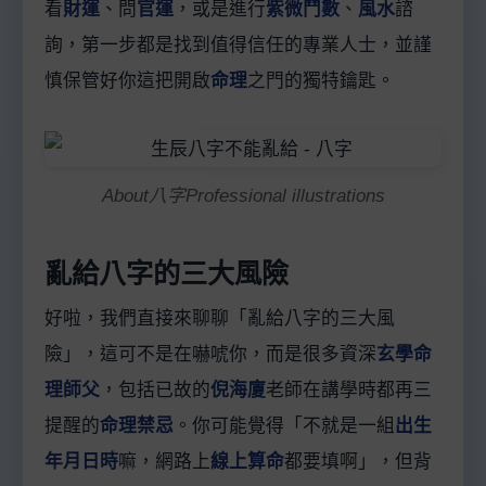
看
財運
、問
官運
，或是進行
紫微鬥數
、
風水
諮
詢，第一步都是找到值得信任的專業人士，並謹
慎保管好你這把開啟
命理
之門的獨特鑰匙。
About八字Professional illustrations
亂給八字的三大風險
好啦，我們直接來聊聊「亂給八字的三大風
險」，這可不是在嚇唬你，而是很多資深
玄學命
理師父
，包括已故的
倪海廈
老師在講學時都再三
提醒的
命理禁忌
。你可能覺得「不就是一組
出生
年月日時
嘛，網路上
線上算命
都要填啊」，但背