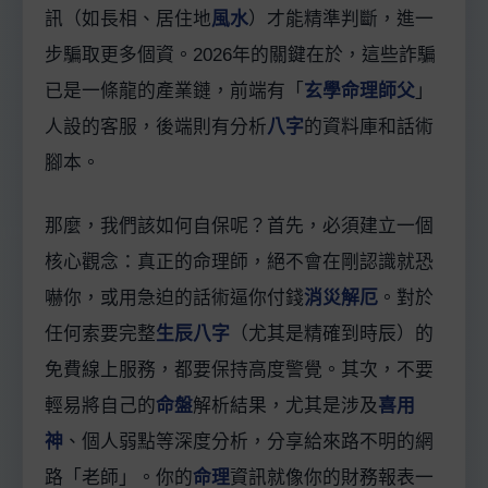
訊（如長相、居住地
風水
）才能精準判斷，進一
步騙取更多個資。2026年的關鍵在於，這些詐騙
已是一條龍的產業鏈，前端有「
玄學命理師父
」
人設的客服，後端則有分析
八字
的資料庫和話術
腳本。
那麼，我們該如何自保呢？首先，必須建立一個
核心觀念：真正的命理師，絕不會在剛認識就恐
嚇你，或用急迫的話術逼你付錢
消災解厄
。對於
任何索要完整
生辰八字
（尤其是精確到時辰）的
免費線上服務，都要保持高度警覺。其次，不要
輕易將自己的
命盤
解析結果，尤其是涉及
喜用
神
、個人弱點等深度分析，分享給來路不明的網
路「老師」。你的
命理
資訊就像你的財務報表一