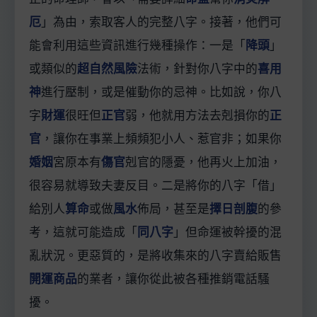
厄
」為由，索取客人的完整八字。接著，他們可
能會利用這些資訊進行幾種操作：一是「
降頭
」
或類似的
超自然風險
法術，針對你八字中的
喜用
神
進行壓制，或是催動你的忌神。比如說，你八
字
財運
很旺但
正官
弱，他就用方法去剋損你的
正
官
，讓你在事業上頻頻犯小人、惹官非；如果你
婚姻
宮原本有
傷官
剋官的隱憂，他再火上加油，
很容易就導致夫妻反目。二是將你的八字「借」
給別人
算命
或做
風水
佈局，甚至是
擇日剖腹
的參
考，這就可能造成「
同八字
」但命運被幹擾的混
亂狀況。更惡質的，是將收集來的八字賣給販售
開運商品
的業者，讓你從此被各種推銷電話騷
擾。