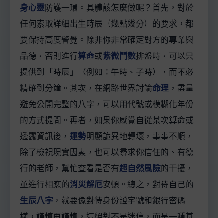
身心靈
防護一環。具體該怎麼做呢？首先，對於
任何索取詳細出生時辰（幾點幾分）的要求，都
要保持高度警覺。除非你非常確定對方的專業與
品德，否則進行
算命
或
紫微鬥數
排盤時，可以只
提供到「時辰」（例如：午時、子時），而不必
精確到分鐘。其次，在網路世界討論
命理
，盡量
避免公開完整的八字，可以用代號或模糊化年份
的方式提問。再者，如果你感覺自從某次算命或
透露資訊後，
運勢
明顯詭異地轉壞，事事不順，
除了檢視現實因素，也可以尋求你信任的、有德
行的老師，幫忙查看是否有
超自然風險
的干擾，
並進行相應的
消災解厄
安頓。總之，對待自己的
生辰八字
，就要像對待身份證字號和銀行密碼一
樣，謹慎再謹慎，這絕對不是迷信，而是一種基