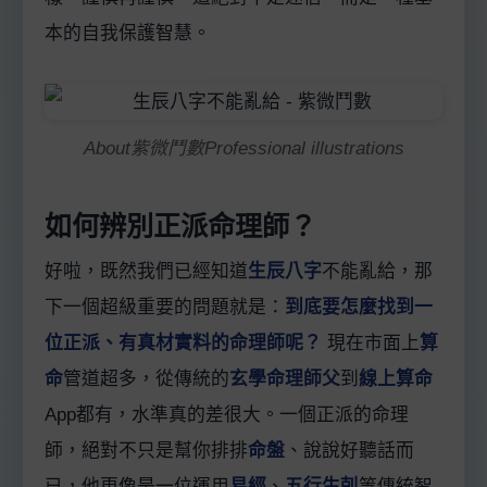
本的自我保護智慧。
About紫微鬥數Professional illustrations
如何辨別正派命理師？
好啦，既然我們已經知道
生辰八字
不能亂給，那
下一個超級重要的問題就是：
到底要怎麼找到一
位正派、有真材實料的命理師呢？
現在市面上
算
命
管道超多，從傳統的
玄學命理師父
到
線上算命
App都有，水準真的差很大。一個正派的命理
師，絕對不只是幫你排排
命盤
、說說好聽話而
已，他更像是一位運用
易經
、
五行生剋
等傳統智