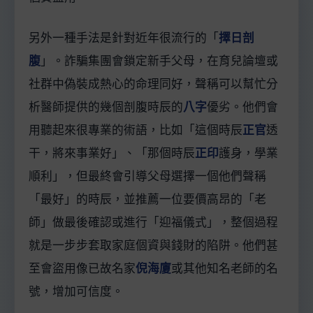
另外一種手法是針對近年很流行的「
擇日剖
腹
」。詐騙集團會鎖定新手父母，在育兒論壇或
社群中偽裝成熱心的命理同好，聲稱可以幫忙分
析醫師提供的幾個剖腹時辰的
八字
優劣。他們會
用聽起來很專業的術語，比如「這個時辰
正官
透
干，將來事業好」、「那個時辰
正印
護身，學業
順利」，但最終會引導父母選擇一個他們聲稱
「最好」的時辰，並推薦一位要價高昂的「老
師」做最後確認或進行「迎福儀式」，整個過程
就是一步步套取家庭個資與錢財的陷阱。他們甚
至會盜用像已故名家
倪海廈
或其他知名老師的名
號，增加可信度。